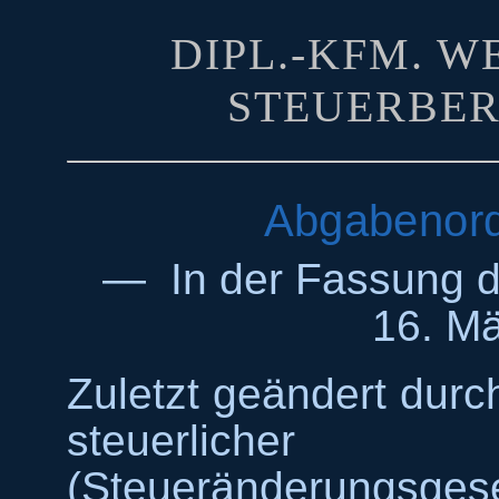
DIPL.-KFM. 
STEUERBER
Abgabenord
— In der Fassung 
16. M
Zuletzt geändert dur
steuerliche
(Steueränderungsge