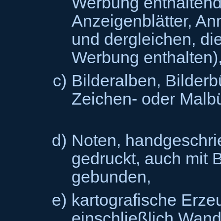
Werbung enthalten
Anzeigenblätter, A
und dergleichen, d
Werbung enthalten)
c)
Bilderalben, Bilder
Zeichen- oder Malbü
d)
Noten, handgeschri
gedruckt, auch mit B
gebunden,
e)
kartografische Erzeu
einschließlich Wand