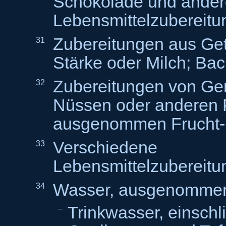
Schokolade und ander
Lebensmittelzubereit
Zubereitungen aus Get
31
Stärke oder Milch; Ba
Zubereitungen von Ge
32
Nüssen oder anderen P
ausgenommen Frucht-
Verschiedene
33
Lebensmittelzubereit
Wasser, ausgenomme
34
Trinkwasser, einschl
–