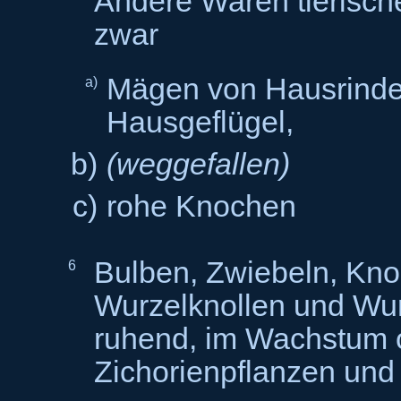
Andere Waren tierisch
zwar
Mägen von Hausrinde
a)
Haus
b)
(weggefallen)
c)
rohe Knochen
Bulben, Zwiebeln, Knol
6
Wurzelknollen und Wur
ruhend, im Wachstum o
Zichorienpflanzen und