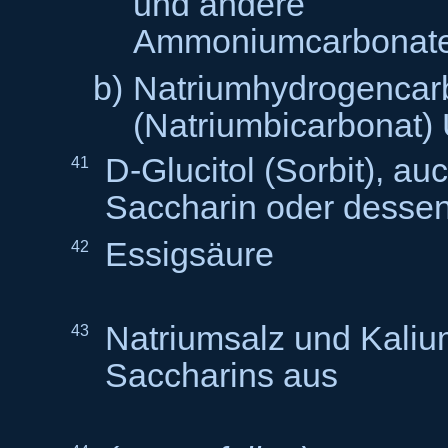
und andere
Ammoniumc
b)
Natriumhydrogencar
(Natriumbicarbonat) 
D-Glucitol (Sorbit), au
41
Saccharin oder desse
Essigsäure
42
Natriumsalz und Kaliu
43
Saccharins aus