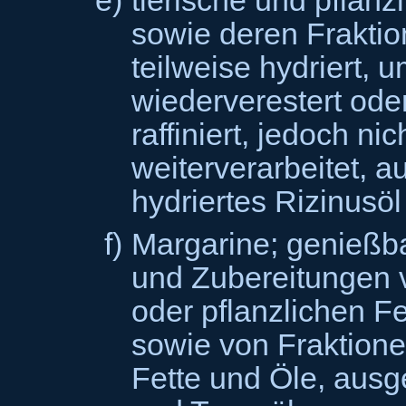
e)
tierische und pflanz
sowie deren Fraktio
teilweise hydriert, 
wiederverestert oder
raffiniert, jedoch nic
weiterverarbeitet,
hydriertes Rizinusö
f)
Margarine; genießb
und Zubereitungen v
oder pflanzlichen F
sowie von Fraktion
Fette und Öle, au