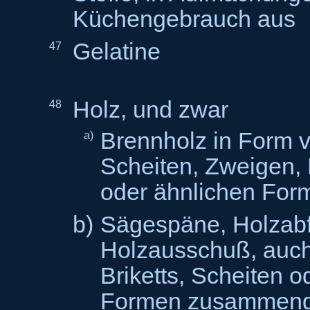
Küchengebrauch aus
Gelatine
47
Holz, und zwar
48
Brennholz in Form 
a)
Scheiten, Zweigen,
oder ähnlichen For
b)
Sägespäne, Holzabf
Holzausschuß, auch 
Briketts, Scheiten o
Formen zusammeng