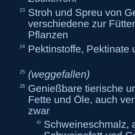
Stroh und Spreu von Ge
23
verschiedene zur Fütt
Pflanzen
Pektinstoffe, Pektinate
24
(weggefallen)
25
Genießbare tierische un
26
Fette und Öle, auch ver
zwar
Schweineschmalz, 
a)