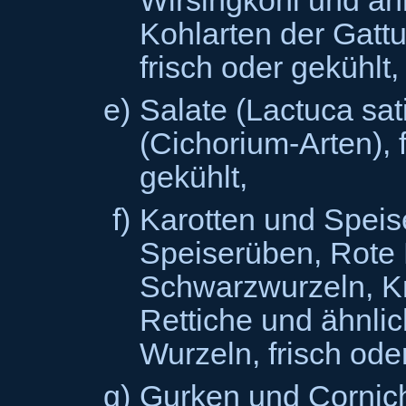
Wirsingkohl und äh
Kohlarten der Gatt
frisch oder gekühlt,
e)
Salate (Lactuca sat
(Cichorium-Arten), 
gekühlt,
f)
Karotten und Spei
Speiserüben, Rote
Schwarzwurzeln, Kn
Rettiche und ähnli
Wurzeln, frisch ode
g)
Gurken und Cornich