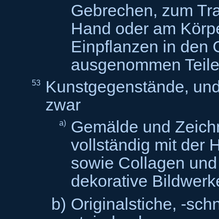
Gebrechen, zum Tra
Hand oder am Körp
Einpflanzen in den
ausgenommen Teile
Kunstgegenstände, un
53
z
Gemälde und Zeich
a)
vollständig mit der
sowie Collagen und
dekorative Bildwerk
b)
Originalstiche, -schn