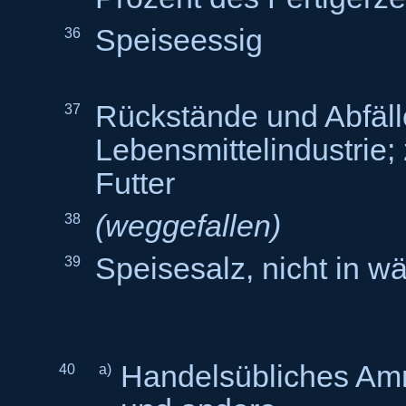
Speiseessig
36
Rückstände und Abfäll
37
Lebensmittelindustrie;
Futter
(weggefallen)
38
Speisesalz, nicht in w
39
Handelsübliches A
40
a)