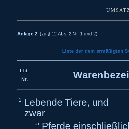
UMSAT
Anlage 2
(zu § 12 Abs. 2 Nr. 1 und 2)
Liste der dem ermäßigten S
Lfd.
Warenbeze
Nr.
Lebende Tiere, und
1
zw
Pferde einschließlic
a)