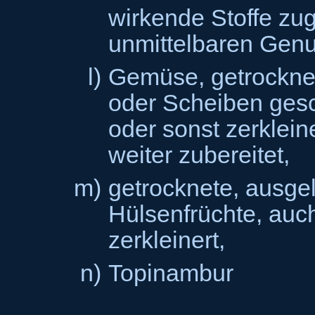
wirkende Stoffe zug
unmittelbaren Genu
l)
Gemüse, getrocknet
oder Scheiben gesch
oder sonst zerkleine
weiter zubereitet,
m)
getrocknete, ausge
Hülsenfrüchte, auc
zerkleinert,
n)
Topinambur