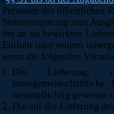
Personen des öffentlichen R
Steuervergütung zum Ausgle
der an sie bewirkten Liefer
Einfuhr oder seinem innerge
wenn die folgenden Vorausse
Die Lieferung, 
innergemeinschaftlich
steuerpflichtig gewesen s
Die auf die Lieferung de