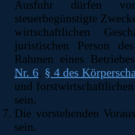
Ausfuhr dürfen von
steuerbegünstigte Zwecke
wirtschaftlichen Gesc
juristischen Person de
Rahmen eines Betriebes
Nr. 6
,
§ 4 des Körperscha
und forstwirtschaftlich
sein.
Die vorstehenden Vorau
sein.