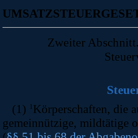
UMSATZSTEUERGESE
Zweiter Abschnitt
Steuer
Steue
(1)
1
Körperschaften, die a
gemeinnützige, mildtätige 
(
§§ 51 bis 68 der Abgaben