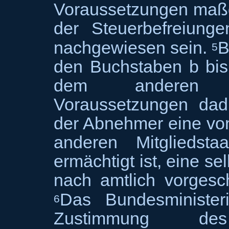
Voraussetzungen ma
der Steuerbefreiun
nachgewiesen sein.
B
5
den Buchstaben b bis
dem anderen Mi
Voraussetzungen dad
der Abnehmer eine vo
anderen Mitgliedst
ermächtigt ist, eine s
nach amtlich vorgesc
Das Bundesministe
6
Zustimmung de