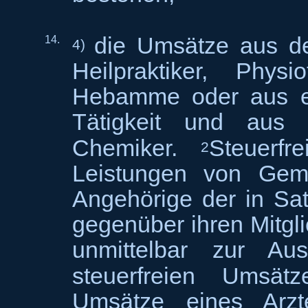
die Umsätze aus der
14.
4)
Heilpraktiker, Physi
Hebamme oder aus ein
Tätigkeit und aus d
Chemiker.
Steuerfr
2
Leistungen von Geme
Angehörige der in Sat
gegenüber ihren Mitgli
unmittelbar zur A
steuerfreien Umsä
Umsätze eines Arz