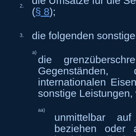
die Umsätze für die See
2.
(
§ 8
);
die folgenden sonstige
3.
a)
die grenzüberschr
Gegenständen,
internationalen Eise
sonstige Leistungen,
aa)
unmittelbar au
beziehen oder 