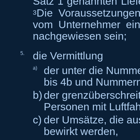
Satz 1 genannten Lie
Die Voraussetzungen
3
vom Unternehmer eind
nachgewiesen sein;
die Vermittlung
5.
der unter die Numm
a)
bis 4b und Nummern
b)
der grenzüberschre
Personen mit Luftfa
c)
der Umsätze, die aus
bewirkt werden,