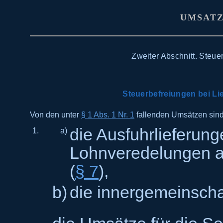
UMSATZ
Zweiter Abschnitt. Steu
Steuerbefreiungen bei Li
Von den unter
§ 1 Abs. 1 Nr. 1
fallenden Umsätzen sind 
die Ausfuhrlieferung
1.
a)
Lohnveredelungen a
(
§ 7
),
b)
die innergemeinscha