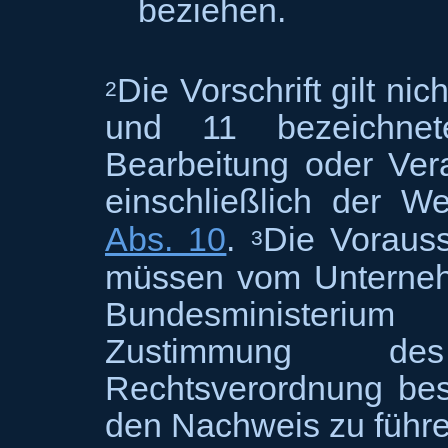
beziehen.
Die Vorschrift gilt ni
2
und 11 bezeichne
Bearbeitung oder Ver
einschließlich der W
Abs. 10
.
Die Vorauss
3
müssen vom Unterneh
Bundesministeriu
Zustimmung de
Rechtsverordnung be
den Nachweis zu führe